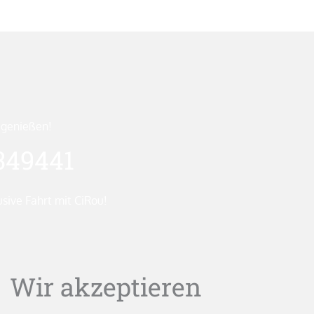
 genießen!
349441
usive Fahrt mit CiRou!
Wir akzeptieren