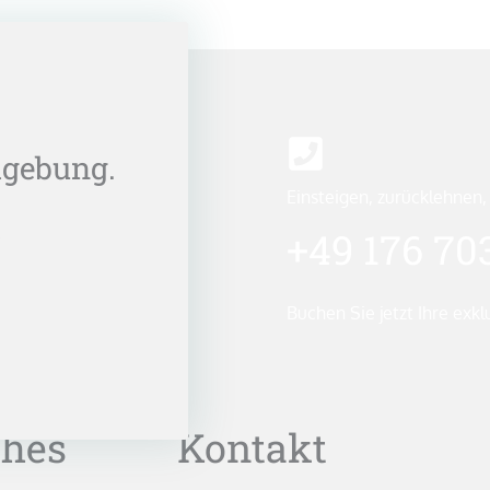
gebung.
Einsteigen, zurücklehnen,
.
+49 176 70
Buchen Sie jetzt Ihre exkl
ches
Kontakt