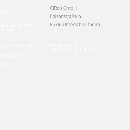
CiRou GmbH
rung
Edisonstraße 6
85716 Unterschleißheim
ellungen ändern
derrufen
uf
info@cirou.de
ßige Pendler mit
+49 (0) 176 703 49 441
rag. Bitte
AGB`s.