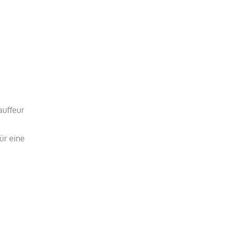
auffeur
ür eine