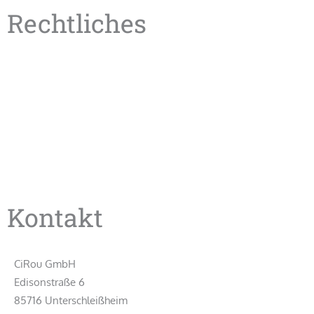
Rechtliches
AGB
Datenschutzerklärung
Impressum
Datenschutzeinstellungen ändern
Einwilligungen widerrufen
Datenschutzverlauf
*Gilt für regelmäßige Pendler mit einem Rahmenvertrag.
Bitte beachten Sie die AGB`s.
Kontakt
CiRou GmbH
Edisonstraße 6
85716 Unterschleißheim