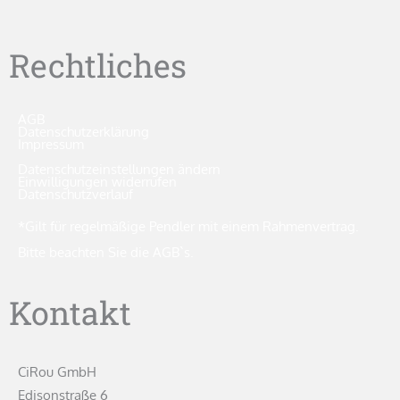
Rechtliches
AGB
Datenschutzerklärung
Impressum
Datenschutzeinstellungen ändern
Einwilligungen widerrufen
Datenschutzverlauf
*Gilt für regelmäßige Pendler mit einem Rahmenvertrag.
Bitte beachten Sie die AGB`s.
Kontakt
CiRou GmbH
Edisonstraße 6