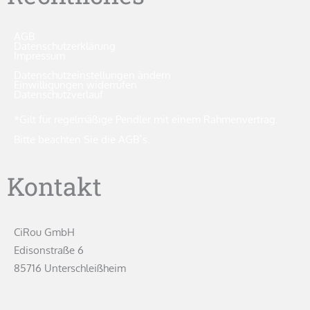
AGB
Datenschutzerklärung
Impressum
Datenschutzeinstellungen ändern
Einwilligungen widerrufen
Datenschutzverlauf
*Gilt für regelmäßige Pendler mit einem Rahmenvertrag.
Bitte beachten Sie die AGB`s.
Kontakt
CiRou GmbH
Edisonstraße 6
85716 Unterschleißheim